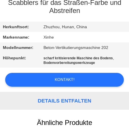
Scabblers für das Straßen-Farbe und
QUALITÄTSKONTROLLE
Abstreifen
KONTAKT
Herkunftsort:
Zhuzhou, Hunan, China
MIT
Markenname:
Xinhe
UNS
Modellnummer:
Beton-Vertikutierungsmaschine 202
Höhepunkt:
,
scharf kritisierende Maschine des Bodens
Bodenvorbereitungswerkzeuge
NEUIGKEITEN
KONTAKT!
RECHTSSACHEN
BITTE UM
DETAILS ENTFALTEN
EIN
ANGEBOT
Ähnliche Produkte