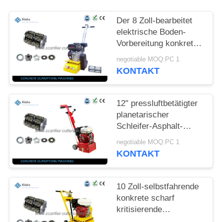
SITEMAP
Der 8 Zoll-bearbeitet
elektrische Boden-
Vorbereitung konkrete
DATENSCHUTZ-
scharf kritisierende
negotiable MOQ:PC 1
BESTIMMUNGEN
Maschine für
KONTAKT
Baugeräte
12" pressluftbetätigter
planetarischer
Schleifer-Asphalt-
Reißpflug u. komplette
negotiable MOQ:PC 1
Trommel-Ausrüstung
KONTAKT
für die
Oberflächenvorbereitungs-
Maschinen Miet
10 Zoll-selbstfahrende
konkrete scharf
kritisierende
Maschinen-