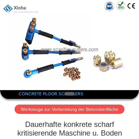
Xinhe
Industry
Co.,
Ltd..
All
Rights
Reserved.
ZU
HAUSE
PRODUKTE
VIDEOS
ÜBER
UNS
Werkzeuge zur Vorbereitung der Betonoberfläche
Dauerhafte konkrete scharf
WERKSBESICHTIGUNG
kritisierende Maschine u. Boden