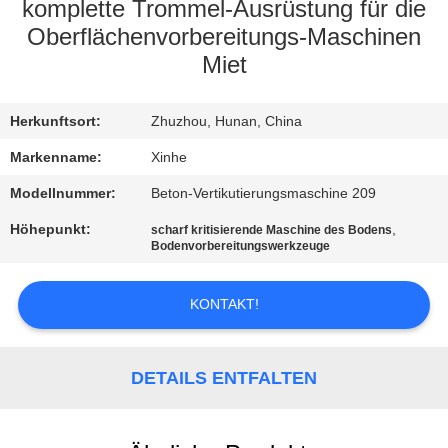
komplette Trommel-Ausrüstung für die
QUALITÄTSKONTROLLE
Oberflächenvorbereitungs-Maschinen
Miet
KONTAKT
Herkunftsort:
Zhuzhou, Hunan, China
MIT
Markenname:
Xinhe
UNS
Modellnummer:
Beton-Vertikutierungsmaschine 209
NEUIGKEITEN
Höhepunkt:
,
scharf kritisierende Maschine des Bodens
Bodenvorbereitungswerkzeuge
RECHTSSACHEN
KONTAKT!
BITTE UM
DETAILS ENTFALTEN
EIN
ANGEBOT