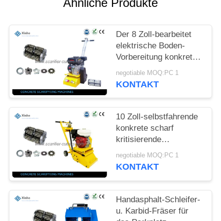
Ähnliche Produkte
SITEMAP
Der 8 Zoll-bearbeitet
DATENSCHUTZ-
elektrische Boden-
Vorbereitung konkrete
BESTIMMUNGEN
scharf kritisierende
negotiable MOQ:PC 1
Maschine für
KONTAKT
Baugeräte
10 Zoll-selbstfahrende
konkrete scharf
kritisierende
Maschinen-
negotiable MOQ:PC 1
Oberflächenrouter u.
KONTAKT
Tct-Karbid-Schneider
Handasphalt-Schleifer-
u. Karbid-Fräser für