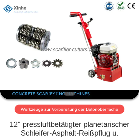
Xinhe
Industry
Co.,
Ltd..
All
Rights
Reserved.
ZU
HAUSE
PRODUKTE
VIDEOS
ÜBER
UNS
Werkzeuge zur Vorbereitung der Betonoberfläche
12" pressluftbetätigter planetarischer
WERKSBESICHTIGUNG
Schleifer-Asphalt-Reißpflug u.