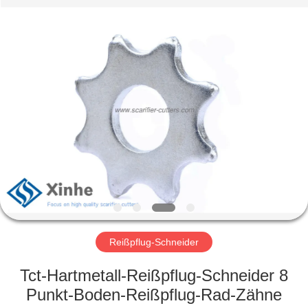
Xinhe
Industry
Co.,
Ltd..
All
Rights
Reserved.
ZU
HAUSE
PRODUKTE
VIDEOS
ÜBER
UNS
Reißpflug-Schneider
Tct-Hartmetall-Reißpflug-Schneider 8
WERKSBESICHTIGUNG
Punkt-Boden-Reißpflug-Rad-Zähne