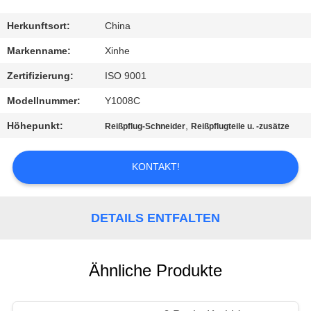
QUALITÄTSKONTROLLE
Herkunftsort:
China
Markenname:
Xinhe
KONTAKT
Zertifizierung:
ISO 9001
MIT
Modellnummer:
Y1008C
UNS
Höhepunkt:
,
Reißpflug-Schneider
Reißpflugteile u. -zusätze
NEUIGKEITEN
KONTAKT!
RECHTSSACHEN
DETAILS ENTFALTEN
BITTE UM
EIN
Ähnliche Produkte
ANGEBOT