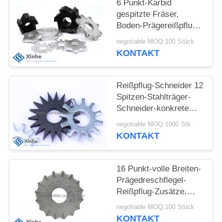
6 Punkt-Karbid
gespitzte Fräser,
SITEMAP
Boden-Prägereißpflug-
Ersatz, scharf
negotiable MOQ:100 Stück
DATENSCHUTZ-
kritisierende
KONTAKT
Ausrüstungs-
BESTIMMUNGEN
Abnutzungs-Prägeteile
Reißpflug-Schneider 12
Spitzen-Stahlträger-
Schneider-konkrete
Stern-Schneider auf
negotiable MOQ:1000 Stk.
scharf kritisierenden
KONTAKT
Prägemaschinen
16 Punkt-volle Breiten-
Prägedreschflegel-
Reißpflug-Zusätze,
volles Gesicht 16 Pint-
negotiable MOQ:100 Stück
Stern-Zähne
KONTAKT