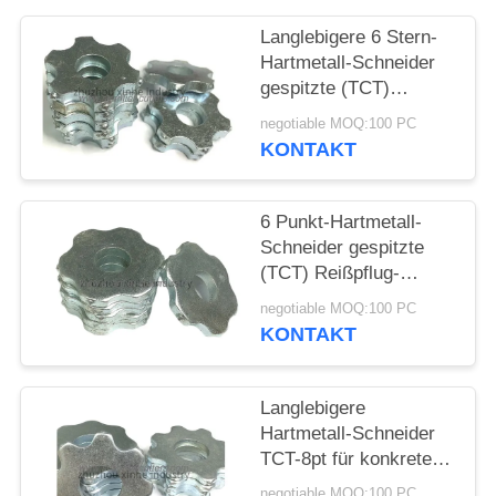
SITEMAP
Langlebigere 6 Stern-
Hartmetall-Schneider
gespitzte (TCT)
DATENSCHUTZ-
Reißpflug-Schneider
negotiable MOQ:100 PC
BESTIMMUNGEN
für Vorbereiten der
KONTAKT
Oberfläche
6 Punkt-Hartmetall-
Schneider gespitzte
(TCT) Reißpflug-
Schneider für das
negotiable MOQ:100 PC
Fugen von Gehwegen
KONTAKT
Langlebigere
Hartmetall-Schneider
TCT-8pt für konkrete
Reißpflug-Vorbereiten
negotiable MOQ:100 PC