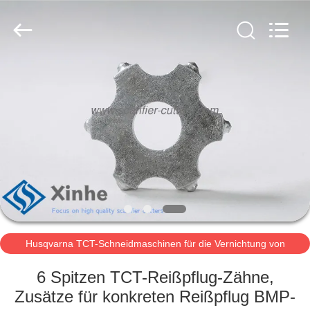
Xinhe
Industry
Co.,
Ltd..
All
Rights
Reserved.
ZU
HAUSE
PRODUKTE
VIDEOS
ÜBER
UNS
Husqvarna TCT-Schneidmaschinen für die Vernichtung von
Carbide
6 Spitzen TCT-Reißpflug-Zähne,
WERKSBESICHTIGUNG
Zusätze für konkreten Reißpflug BMP-