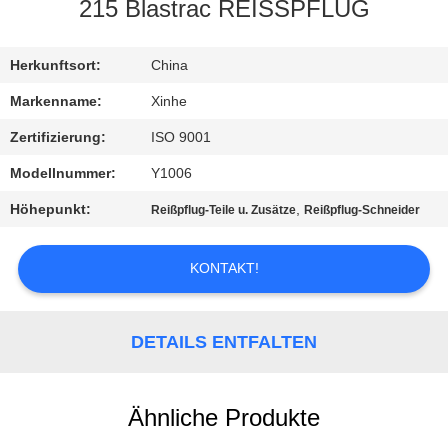
215 Blastrac REISSPFLUG
QUALITÄTSKONTROLLE
Herkunftsort:
China
KONTAKT
Markenname:
Xinhe
MIT
Zertifizierung:
ISO 9001
UNS
Modellnummer:
Y1006
Höhepunkt:
,
Reißpflug-Teile u. Zusätze
Reißpflug-Schneider
NEUIGKEITEN
KONTAKT!
RECHTSSACHEN
DETAILS ENTFALTEN
BITTE UM
EIN
Ähnliche Produkte
ANGEBOT