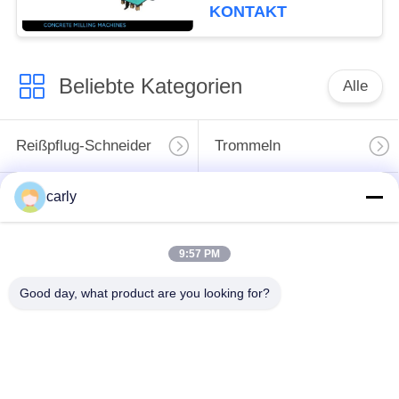
Oberflächenbehandlung
KONTAKT
Beliebte Kategorien
Alle
Reißpflug-Schneider
Trommeln
carly
Skalifizierer
PCD-
Schächte und
Schneidmaschinen
Abstandshalter
für die Vernichtung
9:57 PM
Von-Arx-Karbid-Tipp-
Zubehör für Beton-
Good day, what product are you looking for?
Fräser
Scarifier von Airtec
Husqvarna TCT-
Teile und Zubehör für
Schneidmaschinen
Schwamborn-