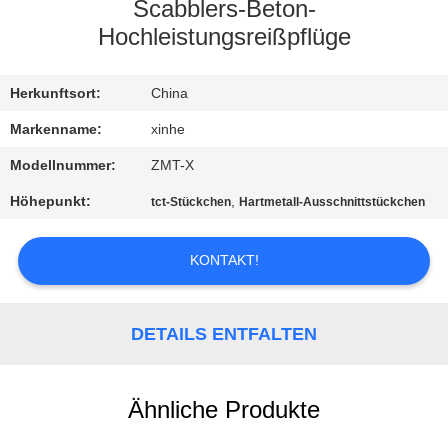
Scabblers-Beton-
QUALITÄTSKONTROLLE
Hochleistungsreißpflüge
KONTAKT
Herkunftsort:
China
MIT
Markenname:
xinhe
UNS
Modellnummer:
ZMT-X
Höhepunkt:
,
tct-Stückchen
Hartmetall-Ausschnittstückchen
NEUIGKEITEN
KONTAKT!
RECHTSSACHEN
DETAILS ENTFALTEN
BITTE UM
EIN
Ähnliche Produkte
ANGEBOT