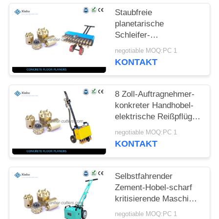
Staubfreie
SITEMAP
planetarische
Schleifer-
DATENSCHUTZ-
Auswerteprogramme u.
negotiable MOQ:PC 1
komplette Trommel-
BESTIMMUNGEN
KONTAKT
Ausrüstung für
Straßen-Reparatur,
reibend
8 Zoll-Auftragnehmer-
konkreter Handhobel-
elektrische Reißpflüge
für Straßenunterhaltung
negotiable MOQ:PC 1
KONTAKT
Selbstfahrender
Zement-Hobel-scharf
kritisierende Maschine
für thermoplastische
negotiable MOQ:PC 1