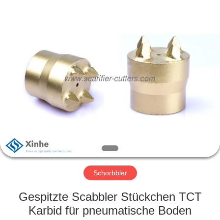
Xinhe
Industry
Co.,
Ltd..
All
Rights
Reserved.
ZU
HAUSE
PRODUKTE
VIDEOS
ÜBER
UNS
Schorbbler
Gespitzte Scabbler Stückchen TCT
WERKSBESICHTIGUNG
Karbid für pneumatische Boden