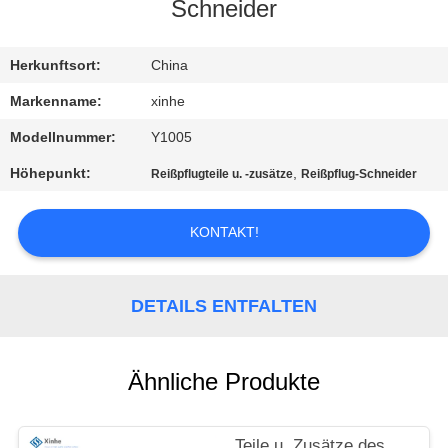
Schneider
QUALITÄTSKONTROLLE
Herkunftsort:
China
KONTAKT
Markenname:
xinhe
MIT
Modellnummer:
Y1005
UNS
Höhepunkt:
,
Reißpflugteile u. -zusätze
Reißpflug-Schneider
NEUIGKEITEN
KONTAKT!
RECHTSSACHEN
DETAILS ENTFALTEN
BITTE UM
Ähnliche Produkte
EIN
ANGEBOT
Teile u. Zusätze des