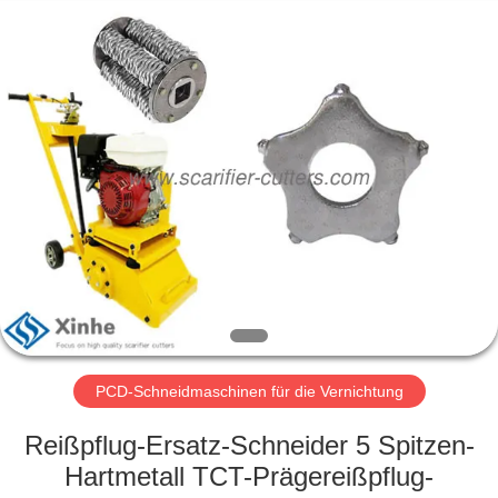
Xinhe
Industry
Co.,
Ltd..
All
Rights
Reserved.
ZU
HAUSE
PRODUKTE
VIDEOS
ÜBER
UNS
PCD-Schneidmaschinen für die Vernichtung
Reißpflug-Ersatz-Schneider 5 Spitzen-
WERKSBESICHTIGUNG
Hartmetall TCT-Prägereißpflug-