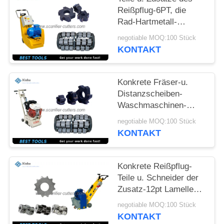
Reißpflug-6PT, die
SITEMAP
Rad-Hartmetall-
Dreschflegeln abziehen
negotiable MOQ:100 Stück
DATENSCHUTZ-
KONTAKT
BESTIMMUNGEN
Konkrete Fräser-u.
Distanzscheiben-
Waschmaschinen-
Reißpflug-Teile für
negotiable MOQ:100 Stück
scharf kritisierende
KONTAKT
Prägemaschinen BEF
Konkrete Reißpflug-
Teile u. Schneider der
Zusatz-12pt Lamellen
asphaltieren
negotiable MOQ:100 Stück
Pflasterung auf
KONTAKT
Planungs-scharf