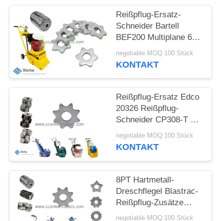
SITEMAP
Reißpflug-Ersatz-
Schneider Bartell
BEF200 Multiplane 6
DATENSCHUTZ-
Punkte TCT-
negotiable MOQ:100 Stück
Prägekarbid-Reißpflug-
BESTIMMUNGEN
KONTAKT
Schneider
Reißpflug-Ersatz Edco
20326 Reißpflug-
Schneider CP308-T 8
Punkt-Hartmetall-
negotiable MOQ:100 Stück
Schneider
KONTAKT
8PT Hartmetall-
Dreschflegel Blastrac-
Reißpflug-Zusätze
Beton u. Hobel-Ersatz
negotiable MOQ:100 Stück