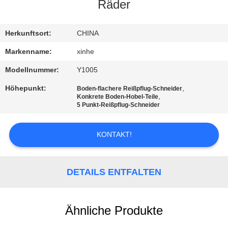
Räder
QUALITÄTSKONTROLLE
Herkunftsort:
CHINA
KONTAKT
Markenname:
xinhe
MIT
Modellnummer:
Y1005
UNS
Höhepunkt:
,
Boden-flachere Reißpflug-Schneider
,
Konkrete Boden-Hobel-Teile
5 Punkt-Reißpflug-Schneider
NEUIGKEITEN
KONTAKT!
RECHTSSACHEN
DETAILS ENTFALTEN
BITTE UM
EIN
Ähnliche Produkte
ANGEBOT