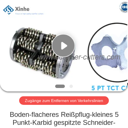
Xinhe
Industry
Co.,
Ltd..
All
Rights
Reserved.
ZU
HAUSE
PRODUKTE
VIDEOS
ÜBER
UNS
Zugänge zum Entfernen von Verkehrslinien
Boden-flacheres Reißpflug-kleines 5
WERKSBESICHTIGUNG
Punkt-Karbid gespitzte Schneider-