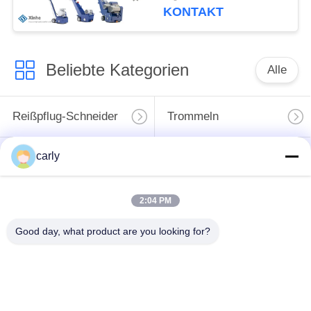
KONTAKT
Beliebte Kategorien
Alle
Reißpflug-Schneider
Trommeln
carly
Skalifizierer
PCD-
Schächte und
Schneidmaschinen
Abstandshalter
für die Vernichtung
2:04 PM
Von-Arx-Karbid-Tipp-
Zubehör für Beton-
Good day, what product are you looking for?
Fräser
Scarifier von Airtec
Husqvarna TCT-
Teile und Zubehör für
Schneidmaschinen