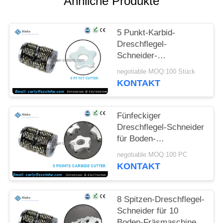
Ähnliche Produkte
SITEMAP
5 Punkt-Karbid-
Dreschflegel-
DATENSCHUTZ-
Schneider-
BESTIMMUNGEN
Ausrüstungs-konkrete
negotiable MOQ:100 Stück
Boden-Hobel-Teile für
KONTAKT
Reißpflug-Maschinen
Bartell SP8
Fünfeckiger
Dreschflegel-Schneider
für Boden-
Fräsmaschine SF 60
negotiable MOQ:100 PC
KONTAKT
8 Spitzen-Dreschflegel-
Schneider für 10
Boden-Fräsmaschine