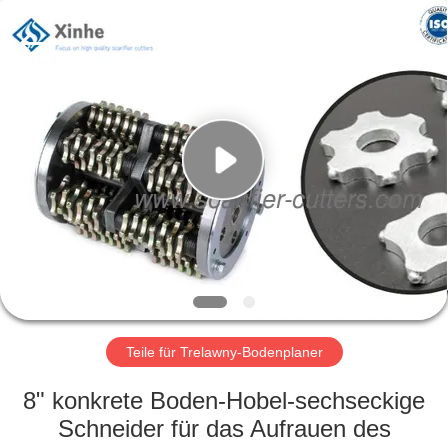
Xinhe
Industry
Co.,
Ltd..
All
Rights
Reserved.
ZU
HAUSE
PRODUKTE
VIDEOS
ÜBER
UNS
Teile für Trelawny-Bodenplaner
8" konkrete Boden-Hobel-sechseckige
WERKSBESICHTIGUNG
Schneider für das Aufrauen des