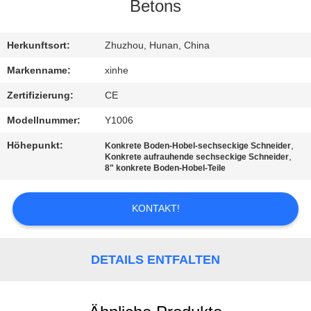
Betons
QUALITÄTSKONTROLLE
Herkunftsort:
Zhuzhou, Hunan, China
KONTAKT
Markenname:
xinhe
MIT
Zertifizierung:
CE
UNS
Modellnummer:
Y1006
Höhepunkt:
,
Konkrete Boden-Hobel-sechseckige Schneider
NEUIGKEITEN
,
Konkrete aufrauhende sechseckige Schneider
8" konkrete Boden-Hobel-Teile
RECHTSSACHEN
KONTAKT!
BITTE UM
DETAILS ENTFALTEN
EIN
ANGEBOT