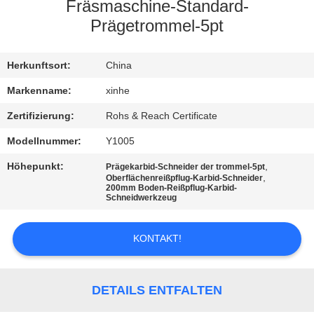
Fräsmaschine-Standard-
QUALITÄTSKONTROLLE
Prägetrommel-5pt
KONTAKT
Herkunftsort:
China
MIT
Markenname:
xinhe
UNS
Zertifizierung:
Rohs & Reach Certificate
Modellnummer:
Y1005
NEUIGKEITEN
Höhepunkt:
,
Prägekarbid-Schneider der trommel-5pt
,
Oberflächenreißpflug-Karbid-Schneider
200mm Boden-Reißpflug-Karbid-
Schneidwerkzeug
RECHTSSACHEN
KONTAKT!
BITTE UM
EIN
DETAILS ENTFALTEN
ANGEBOT