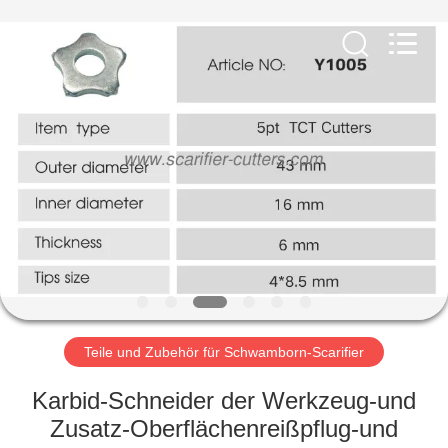
Xinhe
Industry
Co.,
Ltd..
All
Rights
Reserved.
ZU
HAUSE
PRODUKTE
VIDEOS
ÜBER
UNS
Teile und Zubehör für Schwamborn-Scarifier
Karbid-Schneider der Werkzeug-und
WERKSBESICHTIGUNG
Zusatz-Oberflächenreißpflug-und