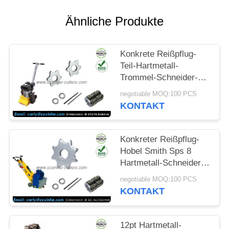
SITEMAP
Ähnliche Produkte
DATENSCHUTZ-
Konkrete Reißpflug-
BESTIMMUNGEN
Teil-Hartmetall-
Trommel-Schneider-
Reißpflug-Zähne 6
negotiable MOQ:100 PCS
Punkt
KONTAKT
Konkreter Reißpflug-
Hobel Smith Sps 8
Hartmetall-Schneider
Tct-Dreschflegel Sps10
negotiable MOQ:100 PCS
Fs351
KONTAKT
12pt Hartmetall-