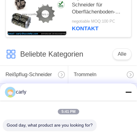
Schneider für
Oberflächenboden-
Reißpflug-Teile u.
negotiable MOQ:100 PC
Zusätze
KONTAKT
Beliebte Kategorien
Alle
Reißpflug-Schneider
Trommeln
carly
Skalifizierer
PCD-
Schächte und
Schneidmaschinen
Abstandshalter
für die Vernichtung
5:41 PM
Von-Arx-Karbid-Tipp-
Zubehör für Beton-
Good day, what product are you looking for?
Fräser
Scarifier von Airtec