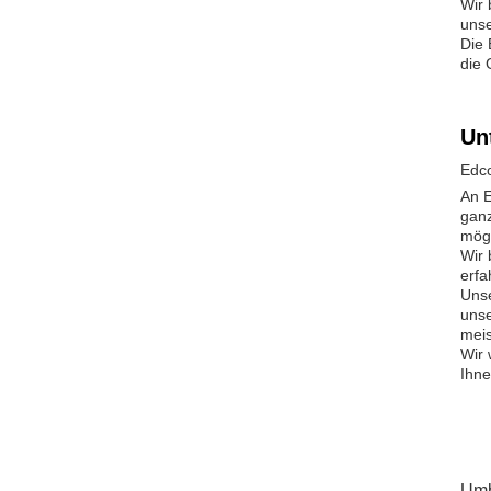
Wir 
unse
Die 
die 
Un
Edco
An E
ganz
mögl
Wir 
erfa
Unse
unse
meis
Wir 
Ihne
Umb