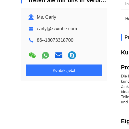
Treten Sie mit uns in Verbindung
In
Ms. Carly
H
carly@zzxinhe.com
P
86--18073318700
Ku
Pr
Kontakt jetzt
Die 
kund
Zink
idea
Teil
und 
Ei