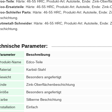
co-Teile
: Härte: 46-55 HRC, Produkt-Art: Autoteile, Ende: Zink-Oberf
co-Ersatzteile
: Härte: 46-55 HRC, Produkt-Art: Autoteile, Ende: Zink
co-Schleifer Parts
: Härte: 46-55 HRC, Produkt-Art: Autoteile, Ende: 
schichtung.
rtmetall-Schneider
: Härte: 46-55 HRC, Produkt-Art: Autoteile, Ende:
schichtung.
chnische Parameter:
Parameter
Beschreibung
Produkt-Name
Edco-Teile
aterial
Karbid-Stahl
Gewicht
Besonders angefertigt
Ende
Zink-Oberflächenbeschichtung
Größe
Besonders angefertigt
Farbe
Silberne Beschichtung
nstallation
Einfach