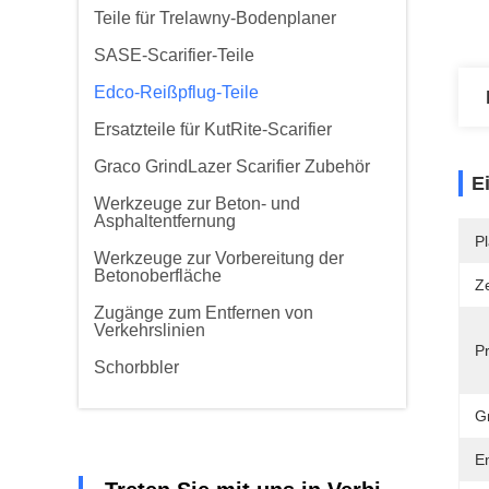
Teile für Trelawny-Bodenplaner
SASE-Scarifier-Teile
Edco-Reißpflug-Teile
Ersatzteile für KutRite-Scarifier
Graco GrindLazer Scarifier Zubehör
E
Werkzeuge zur Beton- und
Asphaltentfernung
Pl
Werkzeuge zur Vorbereitung der
Betonoberfläche
Ze
Zugänge zum Entfernen von
Verkehrslinien
P
Schorbbler
G
E