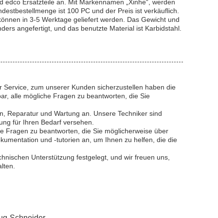
und edco Ersatzteile an. Mit Markennamen „Xinhe“, werden
destbestellmenge ist 100 PC und der Preis ist verkäuflich.
können in 3-5 Werktage geliefert werden. Das Gewicht und
rs angefertigt, und das benutzte Material ist Karbidstahl.
r Service, zum unserer Kunden sicherzustellen haben die
ar, alle mögliche Fragen zu beantworten, die Sie
ion, Reparatur und Wartung an. Unsere Techniker sind
ung für Ihren Bedarf versehen.
che Fragen zu beantworten, die Sie möglicherweise über
umentation und -tutorien an, um Ihnen zu helfen, die die
ischen Unterstützung festgelegt, und wir freuen uns,
lten.
ug-Schneider