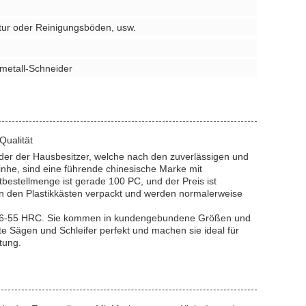
tur oder Reinigungsböden, usw.
tmetall-Schneider
Qualität
oder der Hausbesitzer, welche nach den zuverlässigen und
Xinhe, sind eine führende chinesische Marke mit
tbestellmenge ist gerade 100 PC, und der Preis ist
 in den Plastikkästen verpackt und werden normalerweise
n 46-55 HRC. Sie kommen in kundengebundene Größen und
ete Sägen und Schleifer perfekt und machen sie ideal für
tung.