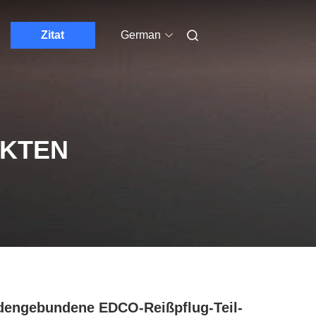
Zitat
German
UKTEN
engebundene EDCO-Reißpflug-Teil-