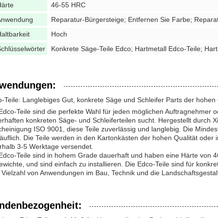
ärte
46-55 HRC
Anwendung
Reparatur-Bürgersteige; Entfernen Sie Farbe; Repara
altbarkeit
Hoch
chlüsselwörter
Konkrete Säge-Teile Edco; Hartmetall Edco-Teile; Har
wendungen:
-Teile: Langlebiges Gut, konkrete Säge und Schleifer Parts der hohen 
Edco-Teile sind die perfekte Wahl für jeden möglichen Auftragnehmer 
rhaften konkreten Säge- und Schleiferteilen sucht. Hergestellt durch 
heinigung ISO 9001, diese Teile zuverlässig und langlebig. Die Mindes
äuflich. Die Teile werden in den Kartonkästen der hohen Qualität oder
rhalb 3-5 Werktage versendet.
Edco-Teile sind in hohem Grade dauerhaft und haben eine Härte vo
ewichte, und sind einfach zu installieren. Die Edco-Teile sind für konkr
 Vielzahl von Anwendungen im Bau, Technik und die Landschaftsgestal
ndenbezogenheit: