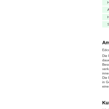
H
H
S
An
Edco
Die 
daue
Besc
verk
inne
Die 
in G
eine
Ku