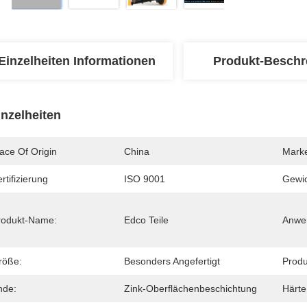
Einzelheiten Informationen
Produkt-Beschr
inzelheiten
ace Of Origin
China
Mark
rtifizierung
ISO 9001
Gewic
rodukt-Name:
Edco Teile
Anwe
röße:
Besonders Angefertigt
Produ
nde:
Zink-Oberflächenbeschichtung
Härte