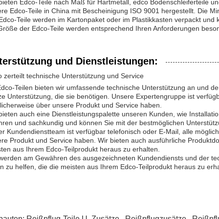
bieten Edco-Teile nach Maß für Hartmetall, edco Bodenschleiferteile 
re Edco-Teile in China mit Bescheinigung ISO 9001 hergestellt. Die Min
Edco-Teile werden im Kartonpaket oder im Plastikkasten verpackt und 
Größe der Edco-Teile werden entsprechend Ihren Anforderungen besonde
terstützung und Dienstleistungen:
 zerteilt technische Unterstützung und Service
dco-Teilen bieten wir umfassende technische Unterstützung an und de
e Unterstützung, die sie benötigen. Unsere Expertengruppe ist verfügb
icherweise über unsere Produkt und Service haben.
bieten auch eine Dienstleistungspalette unseren Kunden, wie Installat
hren und sachkundig und können Sie mit der bestmöglichen Unterstütz
r Kundendienstteam ist verfügbar telefonisch oder E-Mail, alle mögli
re Produkt und Service haben. Wir bieten auch ausführliche Produktdok
ten aus Ihrem Edco-Teilprodukt heraus zu erhalten.
werden am Gewähren des ausgezeichneten Kundendiensts und der techn
n zu helfen, die die meisten aus Ihrem Edco-Teilprodukt heraus zu erha
auten:
Reißpflug-Teile U. Zusätze
,
Reißpflugzusätze
,
Reißpfl