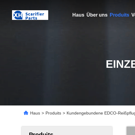
Haus
Über uns
Produits
V
EINZ
Haus
>
Produits
>
Kundengebundene EDCO-Reißpflug-Te
Produits