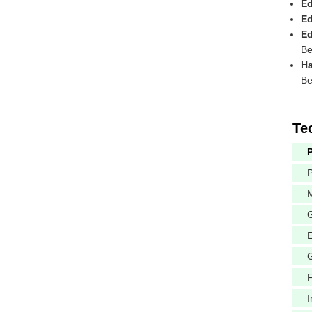
Ed
Ed
Ed
Be
Ha
Be
Te
M
I