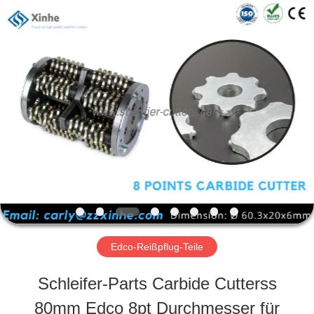
Zhuzhou
Xinhe
Industry
Co.,
Ltd..
All
ZU
Rights
Reserved.
HAUSE
PRODUKTE
VIDEOS
Edco-Reißpflug-Teile
ÜBER
Schleifer-Parts Carbide Cutterss
UNS
80mm Edco 8pt Durchmesser für