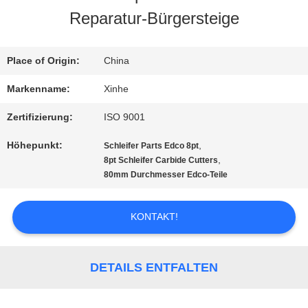
Reparatur-Bürgersteige
WERKSBESICHTIGUNG
Place of Origin:
China
QUALITÄTSKONTROLLE
Markenname:
Xinhe
Zertifizierung:
ISO 9001
KONTAKT
Höhepunkt:
,
Schleifer Parts Edco 8pt
MIT
,
8pt Schleifer Carbide Cutters
80mm Durchmesser Edco-Teile
UNS
KONTAKT!
NEUIGKEITEN
DETAILS ENTFALTEN
RECHTSSACHEN