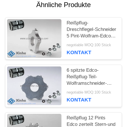
Ähnliche Produkte
BITTE UM
EIN
Reißpflug-
Dreschflegel-Schneider
ANGEBOT
5 Pint-Wolfram-Edco
konkrete auf konkreten
negotiable MOQ:100 Stück
Boden-Hobeln
KONTAKT
SITEMAP
6 spitzte Edco-
DATENSCHUTZ-
Reißpflug-Teil-
Wolframschneider-
BESTIMMUNGEN
Straßen-Zement-
negotiable MOQ:100 Stück
Oberflächen-
KONTAKT
Vorbereitungs-
Maschinen
Reißpflug 12 Pints
Edco zerteilt Stern-und