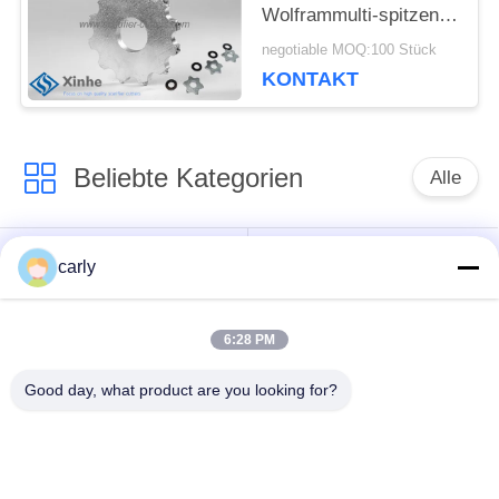
Wolframmulti-spitzen-
Werkzeugausstattungs-
negotiable MOQ:100 Stück
Schneider-
KONTAKT
Versammlung
Beliebte Kategorien
Alle
Reißpflug-Schneider
Trommeln
carly
Skalifizierer
PCD-
6:28 PM
Schächte und
Schneidmaschinen
Abstandshalter
für die Vernichtung
Good day, what product are you looking for?
Von-Arx-Karbid-Tipp-
Zubehör für Beton-
Fräser
Scarifier von Airtec