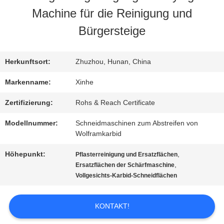
Machine für die Reinigung und
WERKSBESICHTIGUNG
Bürgersteige
QUALITÄTSKONTROLLE
Herkunftsort:
Zhuzhou, Hunan, China
Markenname:
Xinhe
KONTAKT
Zertifizierung:
Rohs & Reach Certificate
MIT
Modellnummer:
Schneidmaschinen zum Abstreifen von
UNS
Wolframkarbid
Höhepunkt:
,
Pflasterreinigung und Ersatzflächen
,
Ersatzflächen der Schärfmaschine
NEUIGKEITEN
Vollgesichts-Karbid-Schneidflächen
RECHTSSACHEN
KONTAKT!