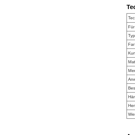
Te
Tec
Für
Typ
Far
Kun
Mat
Me
An
Bes
Här
Her
Wes