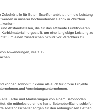
Zubehörteile für Beton-Scarifier anbietet, um die Leistung
der werden in unserer hochmodernen Fabrik in Zhuzhou
at konform.
nd Abstandsstellen, die für das effiziente Funktionieren
 Karbidmaterial hergestellt, um eine langlebige Leistung zu
chtet, um einen zusätzlichen Schutz vor Verschleiß zu
l von Anwendungen, wie z. B.:
lächen
d können sowohl für kleine als auch für große Projekte
uunternehmen,und Vermietungsunternehmen.
hine alte Farbe und Markierungen von einem Betonboden
tet, die mühelos durch die harte Betonoberfläche schleifen
rte Abstandsschalter sorgen für den reibungslosen Betrieb