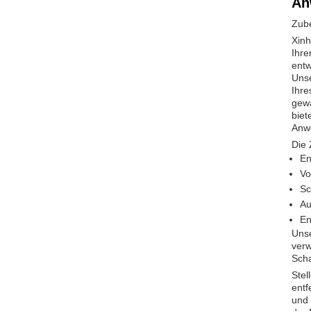
An
Zube
Xinh
Ihre
entw
Unse
Ihre
gewä
biet
Anw
Die 
En
Vo
Sc
Au
En
Unse
verw
Scha
Stel
entf
und 