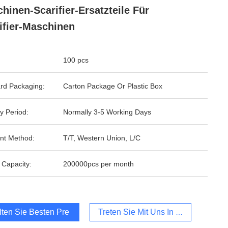
hinen-Scarifier-Ersatzteile Für
ifier-Maschinen
100 pcs
rd Packaging:
Carton Package Or Plastic Box
y Period:
Normally 3-5 Working Days
nt Method:
T/T, Western Union, L/C
 Capacity:
200000pcs per month
lten Sie Besten Preis
Treten Sie Mit Uns In Verbindung