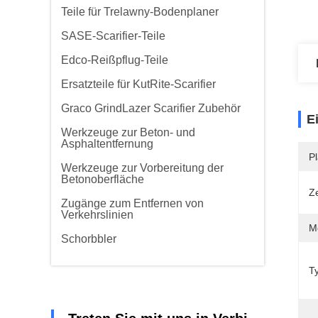
Teile für Trelawny-Bodenplaner
SASE-Scarifier-Teile
Edco-Reißpflug-Teile
Ersatzteile für KutRite-Scarifier
Graco GrindLazer Scarifier Zubehör
E
Werkzeuge zur Beton- und
Asphaltentfernung
Pl
Werkzeuge zur Vorbereitung der
Betonoberfläche
Ze
Zugänge zum Entfernen von
Verkehrslinien
M
Schorbbler
T