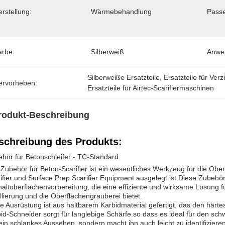
rstellung:
Wärmebehandlung
Passe
arbe:
Silberweiß
Anwe
Silberweiße Ersatzteile
, 
Ersatzteile für Ver
ervorheben:
Ersatzteile für Airtec-Scarifiermaschinen
rodukt-Beschreibung
schreibung des Produkts:
hör für Betonschleifer - TC-Standard
Zubehör für Beton-Scarifier ist ein wesentliches Werkzeug für die Ober
ifier und Surface Prep Scarifier Equipment ausgelegt ist.Diese Zubehör
altoberflächenvorbereitung, die eine effiziente und wirksame Lösung f
llierung und die Oberflächengrauberei bietet.
e Ausrüstung ist aus haltbarem Karbidmaterial gefertigt, das den härt
id-Schneider sorgt für langlebige Schärfe.so dass es ideal für den schw
ein schlankes Aussehen, sondern macht ihn auch leicht zu identifiziere