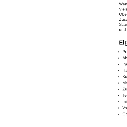
Wenn
Viel
Ober
Zusa
Scar
und 
Ei
Pr
Ab
Pa
Hä
Ku
Me
Zu
Te
mi
Vo
Ob