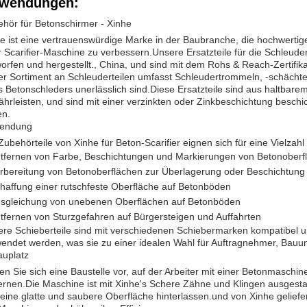
wendungen:
hör für Betonschirmer - Xinhe
e ist eine vertrauenswürdige Marke in der Baubranche, die hochwertige 
r Scarifier-Maschine zu verbessern.Unsere Ersatzteile für die Schleu
orfen und hergestellt., China, und sind mit dem Rohs & Reach-Zertifik
r Sortiment an Schleuderteilen umfasst Schleudertrommeln, -schächte u
s Betonschleders unerlässlich sind.Diese Ersatzteile sind aus haltbarem
hrleisten, und sind mit einer verzinkten oder Zinkbeschichtung beschi
en.
endung
Zubehörteile von Xinhe für Beton-Scarifier eignen sich für eine Vielzah
tfernen von Farbe, Beschichtungen und Markierungen von Betonoberf
rbereitung von Betonoberflächen zur Überlagerung oder Beschichtung
haffung einer rutschfeste Oberfläche auf Betonböden
sgleichung von unebenen Oberflächen auf Betonböden
tfernen von Sturzgefahren auf Bürgersteigen und Auffahrten
re Schieberteile sind mit verschiedenen Schiebermarken kompatibel un
endet werden, was sie zu einer idealen Wahl für Auftragnehmer, Ba
uplatz
len Sie sich eine Baustelle vor, auf der Arbeiter mit einer Betonmasc
ernen.Die Maschine ist mit Xinhe's Schere Zähne und Klingen ausgestat
eine glatte und saubere Oberfläche hinterlassen.und von Xinhe geliefe