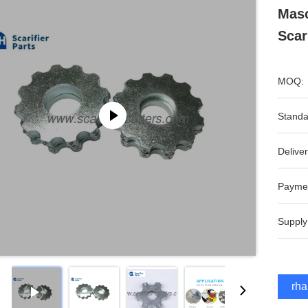
Masc
Scar
MOQ:
Standa
Deliver
Payme
Supply
Erha