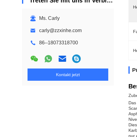
Treten Sie mit uns in Verbindung
He
Ms. Carly
carly@zzxinhe.com
F
86--18073318700
H
P
Kontakt jetzt
Be
Zube
Das 
Scar
Asph
Nive
Dies
Karb
nur 