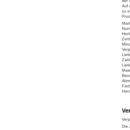
der 
Auf 
zu e
Prod
Mar
Numm
Herk
Zert
Mind
Verp
Lief
Zahl
Lief
Mate
Besc
Abm
Farb
Her
Ve
Ver
Die 