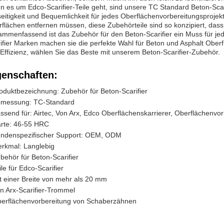
 es um Edco-Scarifier-Teile geht, sind unsere TC Standard Beton-Scarif
seitigkeit und Bequemlichkeit für jedes Oberflächenvorbereitungsproj
flächen entfernen müssen, diese Zubehörteile sind so konzipiert, dass
mmenfassend ist das Zubehör für den Beton-Scarifier ein Muss für jed
ifier Marken machen sie die perfekte Wahl für Beton und Asphalt Ober
Effizienz, wählen Sie das Beste mit unserem Beton-Scarifier-Zubehör.
genschaften:
oduktbezeichnung: Zubehör für Beton-Scarifier
messung: TC-Standard
ssend für: Airtec, Von Arx, Edco Oberflächenskarrierer, Oberflächenvor
rte: 46-55 HRC
ndenspezifischer Support: OEM, ODM
rkmal: Langlebig
behör für Beton-Scarifier
ile für Edco-Scarifier
t einer Breite von mehr als 20 mm
n Arx-Scarifier-Trommel
erflächenvorbereitung von Schaberzähnen