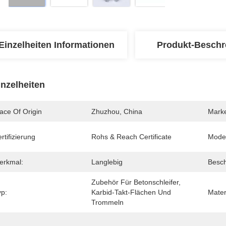
Einzelheiten Informationen
Produkt-Beschr
inzelheiten
ace Of Origin
Zhuzhou, China
Mark
rtifizierung
Rohs & Reach Certificate
Mode
erkmal:
Langlebig
Besch
Zubehör Für Betonschleifer, 
yp:
Karbid-Takt-Flächen Und 
Mater
Trommeln