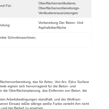
Oberflächenvertikutierer, 
nd Für:
Oberflächenvorbereitungs-
Vertikutiererausrüstungen
Vorbereitung Der Beton- Und 
ndung:
Asphaltoberfläche
zinkte Schrottmaschinen
, 
flächenvorbereitung, das für Airtec, Von Arx, Edco Surface
teile eignen sich hervorragend für die Beton- und
ür die Oberflächenplanung, das Entfernen von Beton, die
esten Arbeitsbedingungen standhält, und der Wolfram-
eren Einsatz istDie silbrige weiße Farbe verleiht ihm nicht
n und bei Bedarf zu ersetzen.