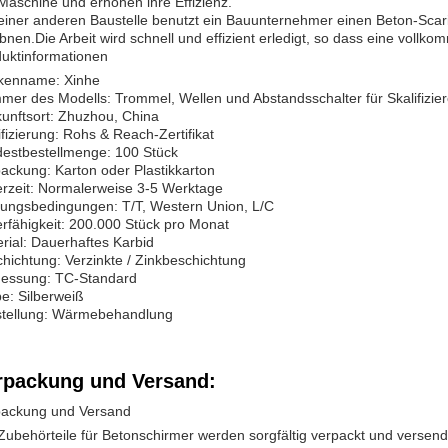
Maschine und erhöhen ihre Effizienz.
einer anderen Baustelle benutzt ein Bauunternehmer einen Beton-Scar
bnen.Die Arbeit wird schnell und effizient erledigt, so dass eine voll
uktinformationen
kenname: Xinhe
er des Modells: Trommel, Wellen und Abstandsschalter für Skalifizier
unftsort: Zhuzhou, China
ifizierung: Rohs & Reach-Zertifikat
estbestellmenge: 100 Stück
ackung: Karton oder Plastikkarton
erzeit: Normalerweise 3-5 Werktage
ungsbedingungen: T/T, Western Union, L/C
erfähigkeit: 200.000 Stück pro Monat
rial: Dauerhaftes Karbid
hichtung: Verzinkte / Zinkbeschichtung
essung: TC-Standard
e: Silberweiß
stellung: Wärmebehandlung
rpackung und Versand:
packung und Versand
Zubehörteile für Betonschirmer werden sorgfältig verpackt und versen