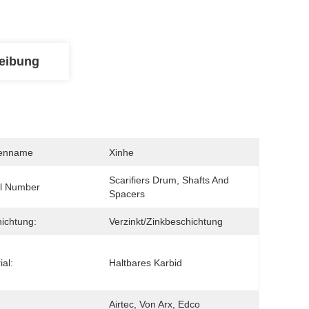
eibung
enname
Xinhe
Scarifiers Drum, Shafts And 
l Number
Spacers
ichtung:
Verzinkt/Zinkbeschichtung
ial:
Haltbares Karbid
Airtec, Von Arx, Edco 