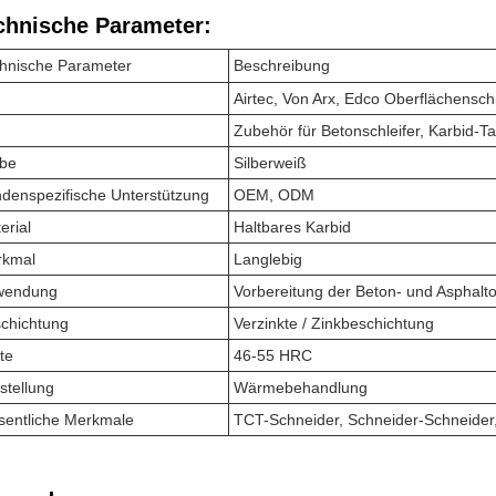
chnische Parameter:
hnische Parameter
Beschreibung
Airtec, Von Arx, Edco Oberflächensc
Zubehör für Betonschleifer, Karbid-
be
Silberweiß
denspezifische Unterstützung
OEM, ODM
erial
Haltbares Karbid
rkmal
Langlebig
wendung
Vorbereitung der Beton- und Asphalt
chichtung
Verzinkte / Zinkbeschichtung
te
46-55 HRC
stellung
Wärmebehandlung
entliche Merkmale
TCT-Schneider, Schneider-Schneider,