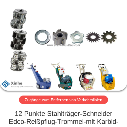
Xinhe
Industry
Co.,
Ltd..
All
Rights
Reserved.
ZU
HAUSE
PRODUKTE
VIDEOS
ÜBER
UNS
Zugänge zum Entfernen von Verkehrslinien
12 Punkte Stahlträger-Schneider
WERKSBESICHTIGUNG
Edco-Reißpflug-Trommel-mit Karbid-