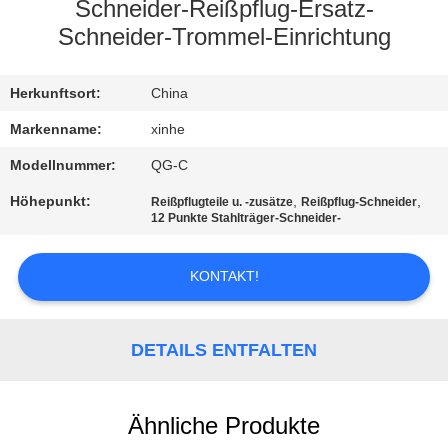
Schneider-Reißpflug-Ersatz-
QUALITÄTSKONTROLLE
Schneider-Trommel-Einrichtung
KONTAKT
Herkunftsort:
China
MIT
Markenname:
xinhe
UNS
Modellnummer:
QG-C
Höhepunkt:
,
,
Reißpflugteile u. -zusätze
Reißpflug-Schneider
12 Punkte Stahlträger-Schneider-
NEUIGKEITEN
KONTAKT!
RECHTSSACHEN
BITTE UM
DETAILS ENTFALTEN
EIN
ANGEBOT
Ähnliche Produkte