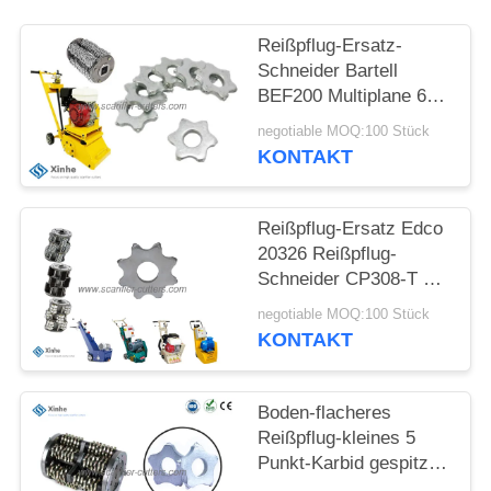
SITEMAP
Reißpflug-Ersatz-
Schneider Bartell
BEF200 Multiplane 6
DATENSCHUTZ-
Punkte TCT-
negotiable MOQ:100 Stück
BESTIMMUNGEN
Prägekarbid-Reißpflug-
KONTAKT
Schneider
Reißpflug-Ersatz Edco
20326 Reißpflug-
Schneider CP308-T 8
Punkt-Hartmetall-
negotiable MOQ:100 Stück
Schneider
KONTAKT
Boden-flacheres
Reißpflug-kleines 5
Punkt-Karbid gespitzte
Schneider-Räder