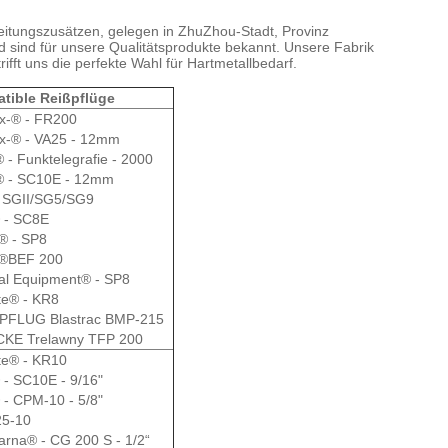
eitungszusätzen, gelegen in ZhuZhou-Stadt, Provinz 
d sind für unsere Qualitätsprodukte bekannt. Unsere Fabrik 
trifft uns die perfekte Wahl für Hartmetallbedarf.
tible Reißpflüge
x-® - FR200
rx-® - VA25 - 12mm
® - Funktelegrafie - 2000
 - SC10E - 12mm
 SGII/SG5/SG9
 - SC8E
l® - SP8
l®BEF 200
al Equipment® - SP8
te® - KR8
PFLUG Blastrac BMP-215
KE Trelawny TFP 200
te® - KR10
- SC10E - 9/16"
- CPM-10 - 5/8"
5-10
rna® - CG 200 S - 1/2“