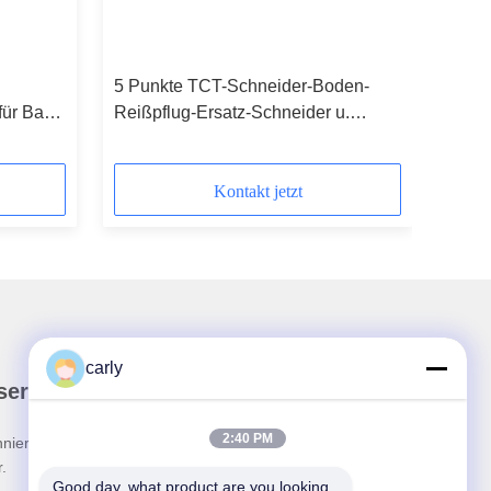
5 Punkte TCT-Schneider-Boden-
für Bau-
Reißpflug-Ersatz-Schneider u.
bau
konkrete Hobel-Zubehör-Schneider-
Ausrüstungen
Kontakt jetzt
carly
ser Newsletter
2:40 PM
nieren Sie unseren Newsletter für Rabatte und
.
Good day, what product are you looking 