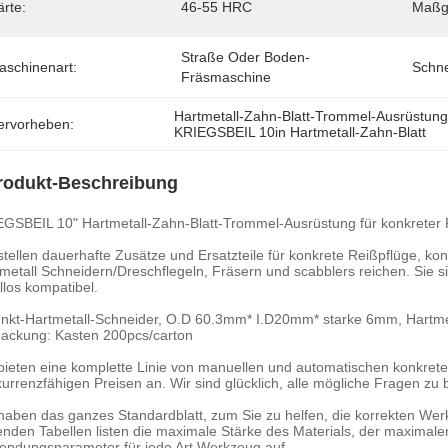
rte:
46-55 HRC
Maßg
Straße Oder Boden-
aschinenart:
Schne
Fräsmaschine
Hartmetall-Zahn-Blatt-Trommel-Ausrüstun
ervorheben:
KRIEGSBEIL 10in Hartmetall-Zahn-Blatt
rodukt-Beschreibung
GSBEIL 10" Hartmetall-Zahn-Blatt-Trommel-Ausrüstung für konkreter R
stellen dauerhafte Zusätze und Ersatzteile für konkrete Reißpflüge, ko
metall Schneidern/Dreschflegeln, Fräsern und scabblers reichen. Sie 
llos kompatibel.
nkt-Hartmetall-Schneider, O.D 60.3mm* I.D20mm* starke 6mm, Hartme
ackung: Kasten 200pcs/carton
bieten eine komplette Linie von manuellen und automatischen konkrete
urrenzfähigen Preisen an. Wir sind glücklich, alle mögliche Fragen zu 
haben das ganzes Standardblatt, zum Sie zu helfen, die korrekten Wer
enden Tabellen listen die maximale Stärke des Materials, der maximale
ndungsparameter für jede Art Werkzeug auf.