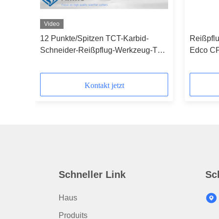
Video
12 Punkte/Spitzen TCT-Karbid-
Reißpfl
Schneider-Reißpflug-Werkzeug-Teil-
Edco CPM
Boden-Beton-Reißpflug
Fräser
Kontakt jetzt
Schneller Link
Sc
Haus
Produits