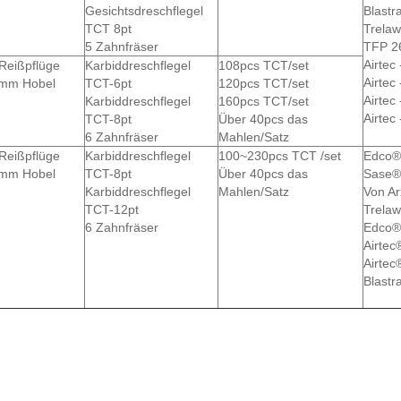
Gesichtsdreschflegel
Blast
TCT 8pt
Trela
5 Zahnfräser
TFP 2
Airtec
Reißpflüge
Karbiddreschflegel
108pcs TCT/set
Airtec
mm Hobel
TCT-6pt
120pcs TCT/set
Airtec
Karbiddreschflegel
160pcs TCT/set
Airtec
TCT-8pt
Über 40pcs das
6 Zahnfräser
Mahlen/Satz
Reißpflüge
Karbiddreschflegel
100~230pcs TCT /set
Edco®
mm Hobel
TCT-8pt
Über 40pcs das
Sase®
Karbiddreschflegel
Mahlen/Satz
Von Ar
TCT-12pt
Trela
6 Zahnfräser
Edco®
Airtec
Airtec
Blast