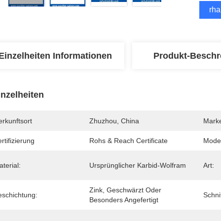
Erha
Einzelheiten Informationen
Produkt-Beschr
inzelheiten
rkunftsort
Zhuzhou, China
Mark
rtifizierung
Rohs & Reach Certificate
Mode
terial:
Ursprünglicher Karbid-Wolfram
Art:
Zink, Geschwärzt Oder 
eschichtung:
Schnit
Besonders Angefertigt