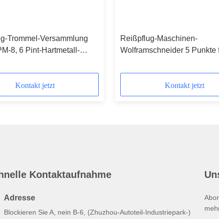
ug-Trommel-Versammlung
Reißpflug-Maschinen-
-8, 6 Pint-Hartmetall-
Wolframschneider 5 Punkte 
Einheits-konkrete Linien Ab
Kontakt jetzt
Kontakt jetzt
hnelle Kontaktaufnahme
Un
Adresse
Abon
mehr
Blockieren Sie A, nein B-6, (Zhuzhou-Autoteil-Industriepark-)