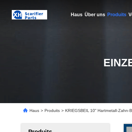
Haus
Über uns
Produits
V
EINZ
Haus
>
Produits
>
KRIEGSBEIL 10" Hartmetall-Zahn-Bla
Produits