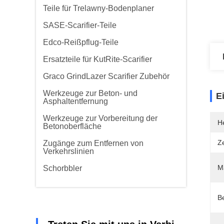
Teile für Trelawny-Bodenplaner
SASE-Scarifier-Teile
Edco-Reißpflug-Teile
Ersatzteile für KutRite-Scarifier
Graco GrindLazer Scarifier Zubehör
Werkzeuge zur Beton- und
E
Asphaltentfernung
Werkzeuge zur Vorbereitung der
He
Betonoberfläche
Ze
Zugänge zum Entfernen von
Verkehrslinien
Ma
Schorbbler
B