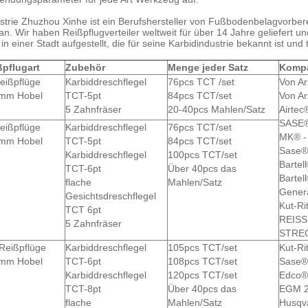
strie Zhuzhou Xinhe ist ein Berufshersteller von Fußbodenbelagvorber
n. Wir haben Reißpflugverteiler weltweit für über 14 Jahre geliefert un
 in einer Stadt aufgestellt, die für seine Karbidindustrie bekannt ist und 
ßpflugart
Zubehör
Menge jeder Satz
Kompa
eißpflüge
Karbiddreschflegel
76pcs TCT /set
Von Ar
mm Hobel
TCT-5pt
84pcs TCT/set
Von A
5 Zahnfräser
20-40pcs Mahlen/Satz
Airtec
SASE®
eißpflüge
Karbiddreschflegel
76pcs TCT/set
MK® -
mm Hobel
TCT-5pt
84pcs TCT/set
Sase®
Karbiddreschflegel
100pcs TCT/set
Bartel
TCT-6pt
Über 40pcs das
Bartel
flache
Mahlen/Satz
Gener
Gesichtsdreschflegel
Kut-Ri
TCT 6pt
REISS
5 Zahnfräser
STREC
Reißpflüge
Karbiddreschflegel
105pcs TCT/set
Kut-Ri
mm Hobel
TCT-6pt
108pcs TCT/set
Sase® 
Karbiddreschflegel
120pcs TCT/set
Edco® 
TCT-8pt
Über 40pcs das
EGM 2
flache
Mahlen/Satz
Husqva