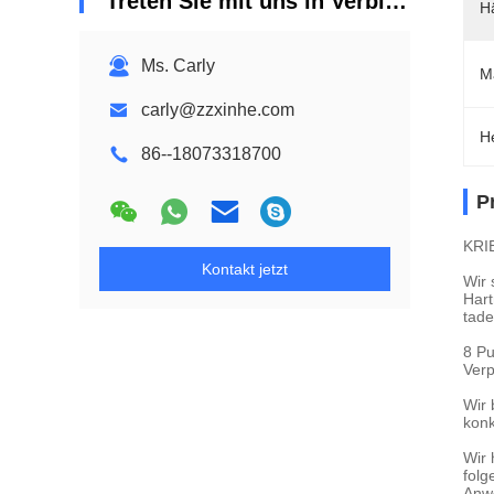
Treten Sie mit uns in Verbindung
Hä
Ms. Carly
M
carly@zzxinhe.com
H
86--18073318700
P
KRIE
Kontakt jetzt
Wir 
Hart
tade
8 Pu
Verp
Wir 
konk
Wir 
folg
Anwe