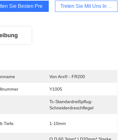
lten Sie Besten Preis
Treten Sie Mit Uns In Verbindung
eibung
enname
Von Arx® - FR200
llnummer
Y1005
Tc-Standardreißpflug-
Schneiderdreschflegel
t-Tiefe:
1-10mm
O.D 60.3mm* I.D20mm* Starke 