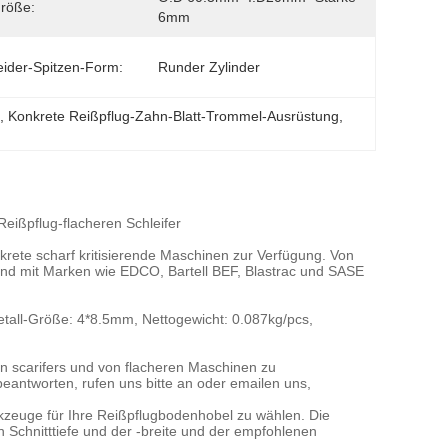
röße:
6mm
ider-Spitzen-Form:
Runder Zylinder
g
, 
Konkrete Reißpflug-Zahn-Blatt-Trommel-Ausrüstung
, 
eißpflug-flacheren Schleifer
nkrete scharf kritisierende Maschinen zur Verfügung. Von
sind mit Marken wie EDCO, Bartell BEF, Blastrac und SASE
tall-Größe: 4*8.5mm, Nettogewicht: 0.087kg/pcs,
n scarifers und von flacheren Maschinen zu
beantworten, rufen uns bitte an oder emailen uns,
kzeuge für Ihre Reißpflugbodenhobel zu wählen. Die
n Schnitttiefe und der -breite und der empfohlenen