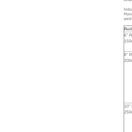
Indu
Huna
wird
Rei
6" R
150
8" R
200
10" 
250