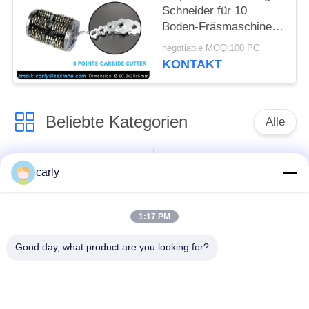
Schneider für 10
Boden-Fräsmaschine
des Zoll-250mm
negotiable MOQ:100 PC
KONTAKT
Beliebte Kategorien
Alle
Reißpflug-Schneider
Trommeln
carly
Skalifizierer
PCD-
1:17 PM
Schächte und
Schneidmaschinen
Abstandshalter
für die Vernichtung
Good day, what product are you looking for?
Von-Arx-Karbid-Tipp-
Zubehör für Beton-
Fräser
Scarifier von Airtec