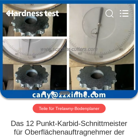
Xinhe
Industry
Co.,
Ltd..
All
Rights
Reserved.
ZU
HAUSE
PRODUKTE
VIDEOS
ÜBER
UNS
Teile für Trelawny-Bodenplaner
Das 12 Punkt-Karbid-Schnittmeister
WERKSBESICHTIGUNG
für Oberflächenauftragnehmer der