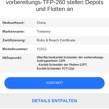
vorbereitungs-TFP-260 stellen Depots
QUALITÄTSKONTROLLE
und Flotten an
KONTAKT
Herkunftsort:
China
MIT
Markenname:
Trelawny
UNS
Zertifizierung:
Rohs & Reach Certificate
Modellnummer:
Y1012
NEUIGKEITEN
Höhepunkt:
Oberflächenkarbid-Schneider der vorbereitungs-
Auftragnehmer-12Pt
,
,
Karbid-Schneider der Flotten-12PT
Karbid-Schneider TCT-12pt
RECHTSSACHEN
KONTAKT!
BITTE UM
EIN
DETAILS ENTFALTEN
ANGEBOT