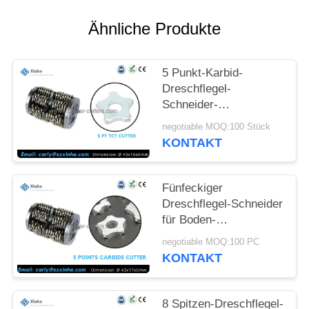
SITEMAP
Ähnliche Produkte
DATENSCHUTZ-
5 Punkt-Karbid-
BESTIMMUNGEN
Dreschflegel-
Schneider-
Ausrüstungs-konkrete
negotiable MOQ:100 Stück
Boden-Hobel-Teile für
KONTAKT
Reißpflug-Maschinen
Bartell SP8
Fünfeckiger
Dreschflegel-Schneider
für Boden-
Fräsmaschine SF 60
negotiable MOQ:100 PC
KONTAKT
8 Spitzen-Dreschflegel-