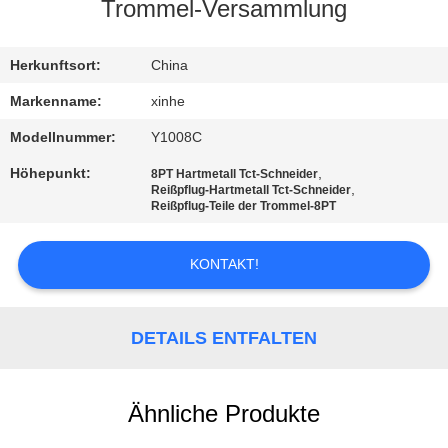
Trommel-Versammlung
QUALITÄTSKONTROLLE
Herkunftsort:
China
KONTAKT
Markenname:
xinhe
MIT
Modellnummer:
Y1008C
UNS
Höhepunkt:
,
8PT Hartmetall Tct-Schneider
,
Reißpflug-Hartmetall Tct-Schneider
Reißpflug-Teile der Trommel-8PT
NEUIGKEITEN
KONTAKT!
RECHTSSACHEN
DETAILS ENTFALTEN
BITTE UM
EIN
Ähnliche Produkte
ANGEBOT