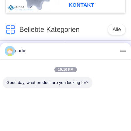
KONTAKT
Beliebte Kategorien
Alle
Reißpflug-Schneider
Trommeln
carly
Skalifizierer
PCD-
10:10 PM
Schächte und
Schneidmaschinen
Abstandshalter
für die Vernichtung
Good day, what product are you looking for?
Von-Arx-Karbid-Tipp-
Zubehör für Beton-
Fräser
Scarifier von Airtec
Husqvarna TCT-
Teile und Zubehör für
Schneidmaschinen