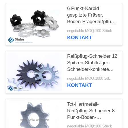
SITEMAP
6 Punkt-Karbid
gespitzte Fräser,
Boden-Prägereißpflug-
DATENSCHUTZ-
Ersatz, scharf
negotiable MOQ:100 Stück
kritisierende
BESTIMMUNGEN
KONTAKT
Ausrüstungs-
Abnutzungs-Prägeteile
Reißpflug-Schneider 12
Spitzen-Stahlträger-
Schneider-konkrete
Stern-Schneider auf
negotiable MOQ:1000 Stk.
scharf kritisierenden
KONTAKT
Prägemaschinen
Tct-Hartmetall-
Reißpflug-Schneider 8
Punkt-Boden-
Reißpflug-Rad-Zähne
negotiable MOQ:100 Stück