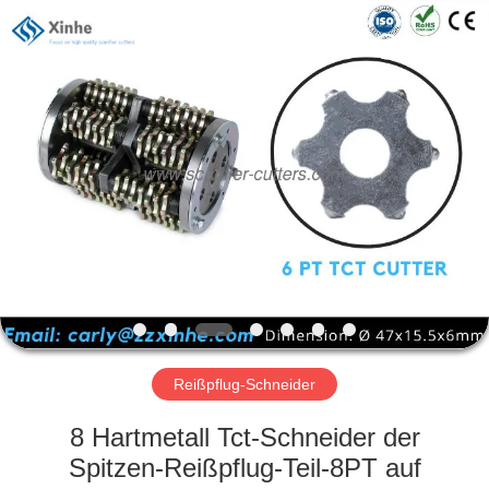
Xinhe
Industry
Co.,
Ltd..
All
Rights
Reserved.
ZU
HAUSE
PRODUKTE
VIDEOS
ÜBER
UNS
Reißpflug-Schneider
8 Hartmetall Tct-Schneider der
WERKSBESICHTIGUNG
Spitzen-Reißpflug-Teil-8PT auf