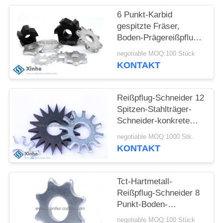
SITEMAP
6 Punkt-Karbid
gespitzte Fräser,
Boden-Prägereißpflug-
DATENSCHUTZ-
Ersatz, scharf
negotiable MOQ:100 Stück
kritisierende
BESTIMMUNGEN
KONTAKT
Ausrüstungs-
Abnutzungs-Prägeteile
Reißpflug-Schneider 12
Spitzen-Stahlträger-
Schneider-konkrete
Stern-Schneider auf
negotiable MOQ:1000 Stk.
scharf kritisierenden
KONTAKT
Prägemaschinen
Tct-Hartmetall-
Reißpflug-Schneider 8
Punkt-Boden-
Reißpflug-Rad-Zähne
negotiable MOQ:100 Stück