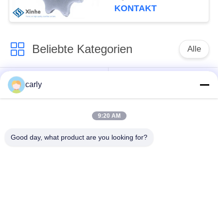
KONTAKT
Beliebte Kategorien
Alle
Reißpflug-Schneider
Trommeln
carly
Skalifizierer
PCD-
9:20 AM
Schächte und
Schneidmaschinen
Abstandshalter
für die Vernichtung
Good day, what product are you looking for?
Von-Arx-Karbid-Tipp-
Zubehör für Beton-
Fräser
Scarifier von Airtec
Husqvarna TCT-
Teile und Zubehör für
Schneidmaschinen