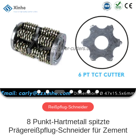
Xinhe
Industry
Co.,
Ltd..
All
Rights
Reserved.
ZU
HAUSE
PRODUKTE
VIDEOS
ÜBER
UNS
Reißpflug-Schneider
8 Punkt-Hartmetall spitzte
WERKSBESICHTIGUNG
Prägereißpflug-Schneider für Zement