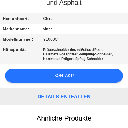
und Asphalt
QUALITÄTSKONTROLLE
Herkunftsort:
China
KONTAKT
Markenname:
xinhe
MIT
Modellnummer:
Y1008C
UNS
Höhepunkt:
,
Prägeschneider des reißpflug-8Point
,
Hartmetall-gespitzter Reißpflug-Schneider
Hartmetall-Prägereißpflug-Schneider
NEUIGKEITEN
KONTAKT!
RECHTSSACHEN
DETAILS ENTFALTEN
BITTE UM
EIN
Ähnliche Produkte
ANGEBOT