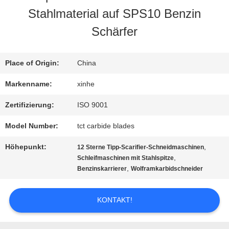
Stahlmaterial auf SPS10 Benzin
WERKSBESICHTIGUNG
Schärfer
QUALITÄTSKONTROLLE
Place of Origin:
China
Markenname:
xinhe
KONTAKT
Zertifizierung:
ISO 9001
MIT
Model Number:
tct carbide blades
UNS
Höhepunkt:
,
12 Sterne Tipp-Scarifier-Schneidmaschinen
,
Schleifmaschinen mit Stahlspitze
,
Benzinskarrierer
Wolframkarbidschneider
NEUIGKEITEN
KONTAKT!
RECHTSSACHEN