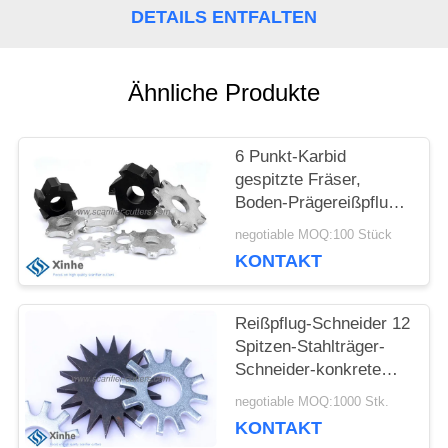
DETAILS ENTFALTEN
BITTE UM
EIN
Ähnliche Produkte
ANGEBOT
6 Punkt-Karbid
gespitzte Fräser,
SITEMAP
Boden-Prägereißpflug-
Ersatz, scharf
negotiable MOQ:100 Stück
kritisierende
KONTAKT
DATENSCHUTZ-
Ausrüstungs-
Abnutzungs-Prägeteile
BESTIMMUNGEN
Reißpflug-Schneider 12
Spitzen-Stahlträger-
Schneider-konkrete
Stern-Schneider auf
negotiable MOQ:1000 Stk.
scharf kritisierenden
KONTAKT
Prägemaschinen