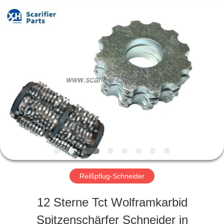
Zhuzhou
Xinhe
Industry
Co.,
Ltd..
All
ZU
Rights
Reserved.
HAUSE
PRODUKTE
VIDEOS
Reißpflug-Schneider
ÜBER
12 Sterne Tct Wolframkarbid
UNS
Spitzenschärfer Schneider in