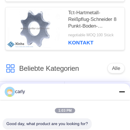
Tct-Hartmetall-
Reißpflug-Schneider 8
Punkt-Boden-
Reißpflug-Rad-Zähne
negotiable MOQ:100 Stück
KONTAKT
Beliebte Kategorien
Alle
Reißpflug-Schneider
Trommeln
carly
Skalifizierer
PCD-
1:03 PM
Schächte und
Schneidmaschinen
Abstandshalter
für die Vernichtung
Good day, what product are you looking for?